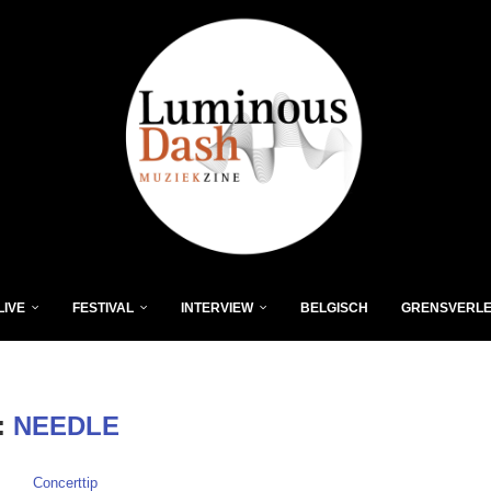
LIVE
FESTIVAL
INTERVIEW
BELGISCH
GRENSVERL
:
NEEDLE
Concerttip