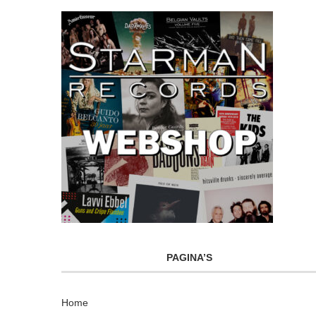
PAGINA’S
Home