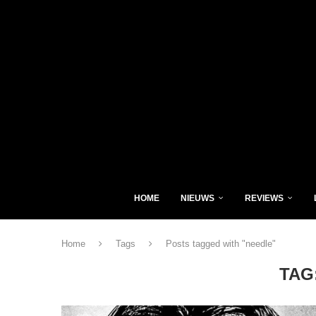
HOME
NIEUWS
REVIEWS
Home
Tags
Posts tagged with "needle"
TAG