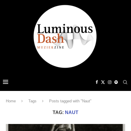
Home
Tags
Posts tagged with "Naut"
TAG:
NAUT