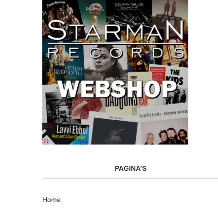
PAGINA’S
Home