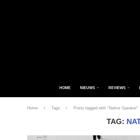
HOME
NIEUWS
REVIEWS
Home
Tags
Posts tagged with "Native Speaker"
TAG:
NA