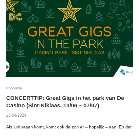
Concerttip
CONCERTTIP: Great Gigs in het park van De
Casino (Sint-Niklaas, 13/06 – 07/07)
28/04/2024
Als juni eraan komt, komt ook de zon er – hopelijk – aan. En dat
…