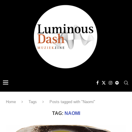
Home
Tags
Posts tagged with "Naomi"
TAG:
NAOMI