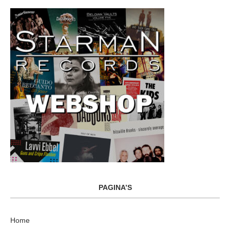
PAGINA’S
Home