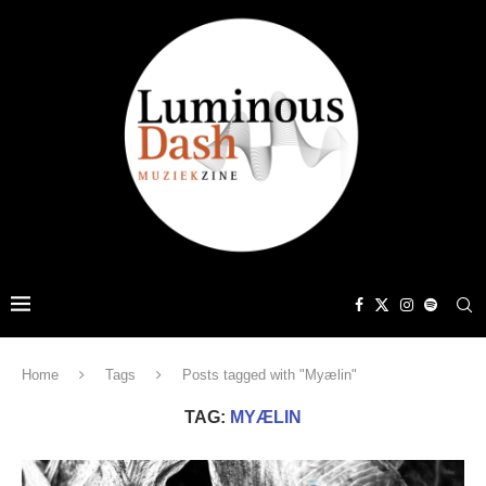
Home
Tags
Posts tagged with "Myælin"
TAG:
MYÆLIN