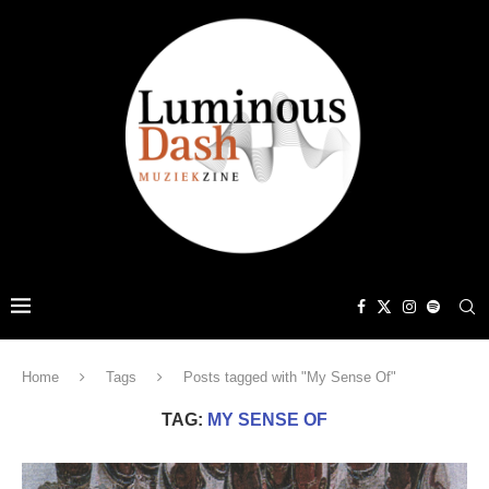
Home
Tags
Posts tagged with "My Sense Of"
TAG:
MY SENSE OF