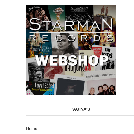
PAGINA’S
Home