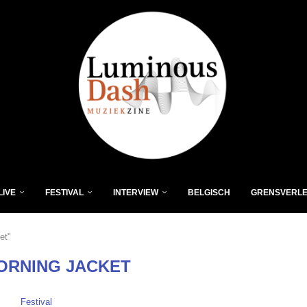
LIVE
FESTIVAL
INTERVIEW
BELGISCH
GRENSVERL
et"
ORNING JACKET
Festival