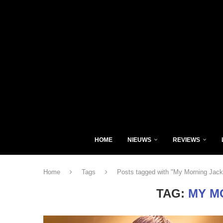
HOME
NIEUWS
REVIEWS
Home
Tags
Posts tagged with "My Morning Jack
TAG:
MY M