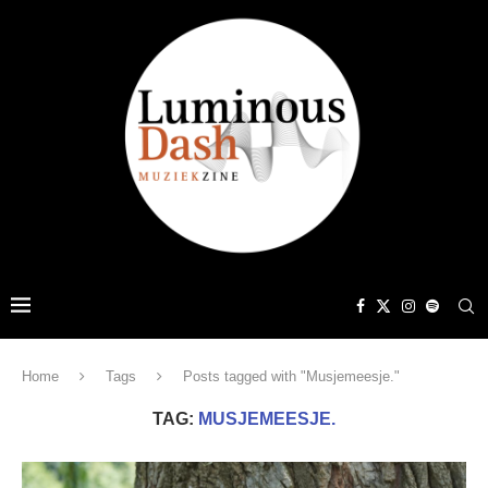
Home
Tags
Posts tagged with "Musjemeesje."
TAG:
MUSJEMEESJE.