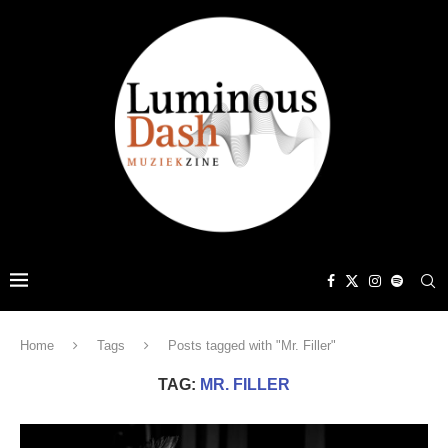
Home
Tags
Posts tagged with "Mr. Filler"
TAG:
MR. FILLER