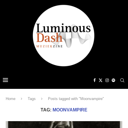
Home
Tags
Posts tagged with "Moonvampire"
TAG:
MOONVAMPIRE