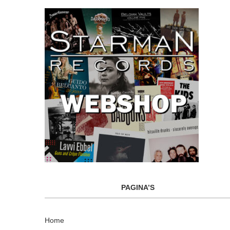
PAGINA’S
Home