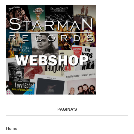
PAGINA’S
Home