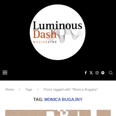
Home
Tags
Posts tagged with "Monica Bugajny"
TAG:
MONICA BUGAJNY