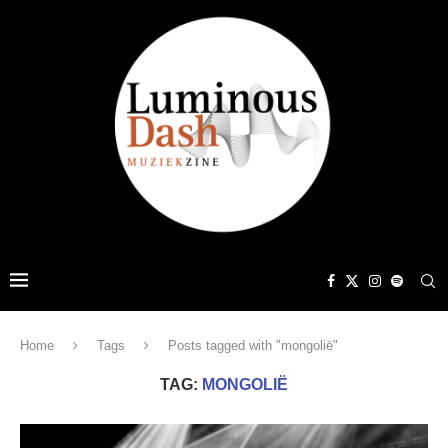
Home
Tags
Posts tagged with "mongolië"
TAG:
MONGOLIË