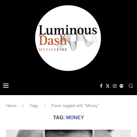
Home
Tags
Posts tagged with "Money"
TAG:
MONEY