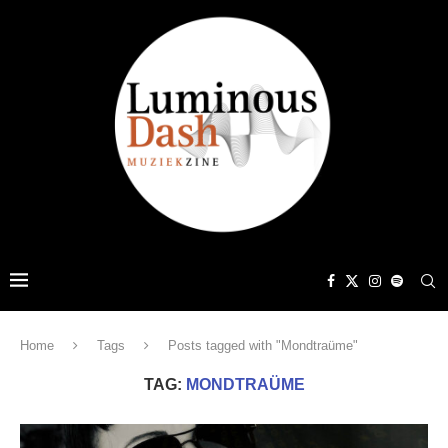
Home
Tags
Posts tagged with "Mondtraüme"
TAG:
MONDTRAÜME