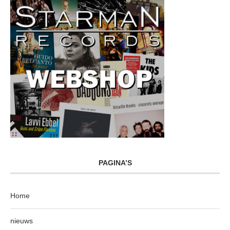
PAGINA’S
Home
nieuws