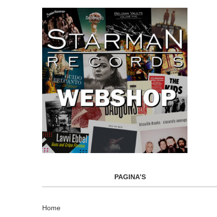
PAGINA’S
Home