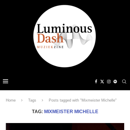
Home
Tags
Posts tagged with "Mixmeister Michelle"
TAG:
MIXMEISTER MICHELLE