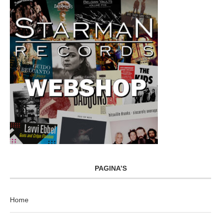
PAGINA’S
Home