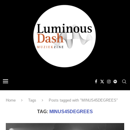
Home
Tags
Posts tagged with "MINUS45DEGREES"
TAG:
MINUS45DEGREES