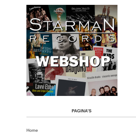
PAGINA’S
Home