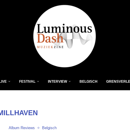
LIVE
FESTIVAL
INTERVIEW
BELGISCH
GRENSVERL
MILLHAVEN
Album Reviews
Belgisch