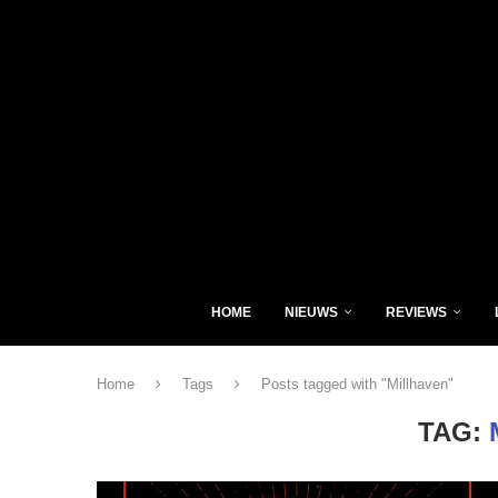
HOME
NIEUWS
REVIEWS
Home
Tags
Posts tagged with "Millhaven"
TAG: