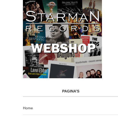
PAGINA’S
Home