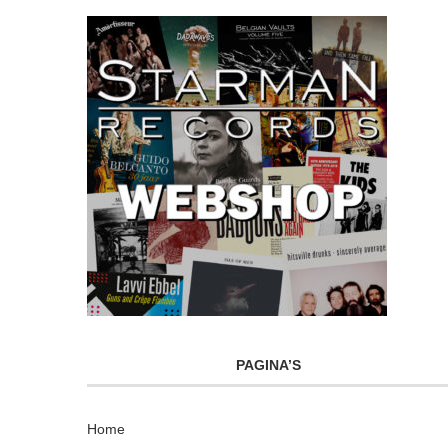
PAGINA’S
Home