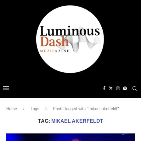
Home
Tags
Posts tagged with "mikael akerfeldt"
TAG:
MIKAEL AKERFELDT