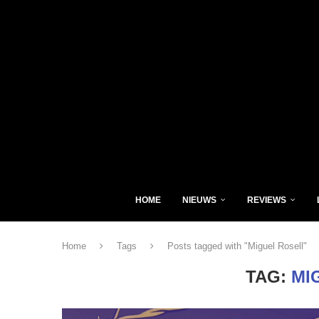
HOME
NIEUWS
REVIEWS
Home
Tags
Posts tagged with "Miguel Rosell"
TAG:
MI