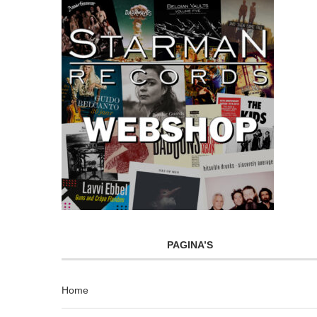
PAGINA’S
Home