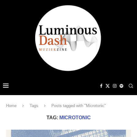
Home
Tags
Posts tagged with "Microtonic"
TAG:
MICROTONIC