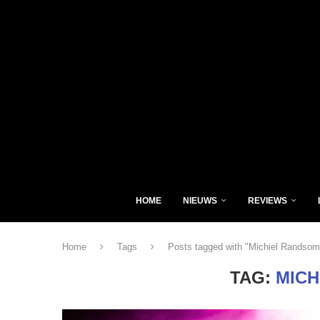
HOME
NIEUWS
REVIEWS
Home
Tags
Posts tagged with "Michiel Randsom
TAG:
MICH