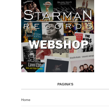
PAGINA’S
Home