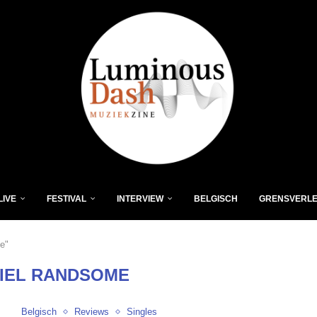
LIVE
FESTIVAL
INTERVIEW
BELGISCH
GRENSVERL
e"
IEL RANDSOME
Belgisch
Reviews
Singles