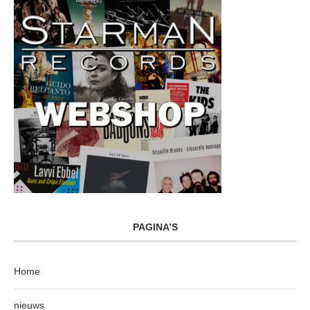
PAGINA’S
Home
nieuws