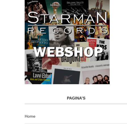
PAGINA’S
Home