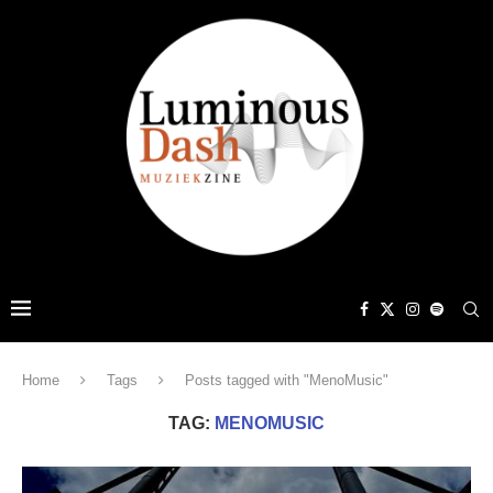
Home
Tags
Posts tagged with "MenoMusic"
TAG:
MENOMUSIC