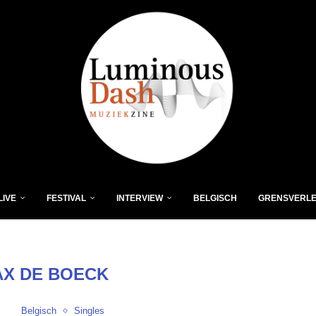
LIVE
FESTIVAL
INTERVIEW
BELGISCH
GRENSVERL
X DE BOECK
Belgisch
Singles