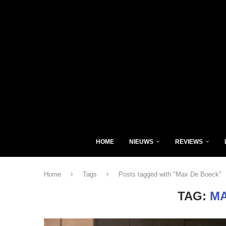
HOME
NIEUWS
REVIEWS
Home
Tags
Posts tagged with "Max De Boeck"
TAG:
MA