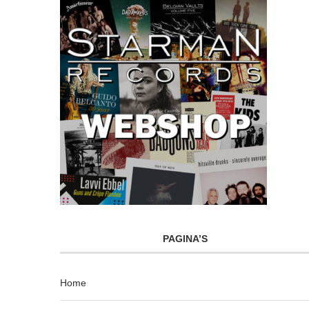
PAGINA’S
Home