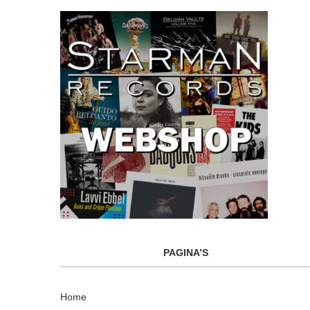
PAGINA’S
Home