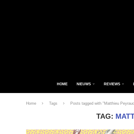
HOME
NIEUWS
REVIEWS
Home
Tags
Posts tagged with "Matthieu Peyrau
TAG:
MATT