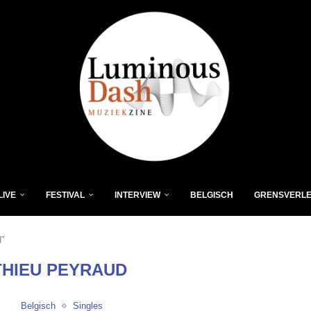
LIVE
FESTIVAL
INTERVIEW
BELGISCH
GRENSVERL
d"
HIEU PEYRAUD
Belgisch
Singles