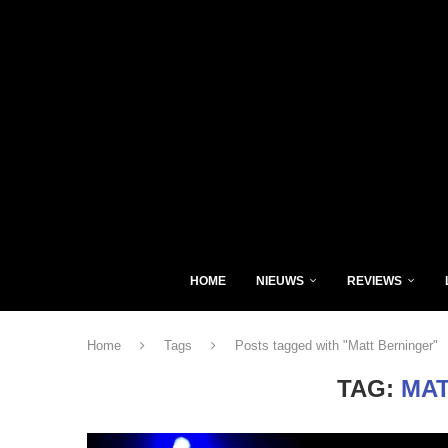
HOME
NIEUWS
REVIEWS
Home
Tags
Posts tagged with "Matt Berninger"
TAG:
MAT