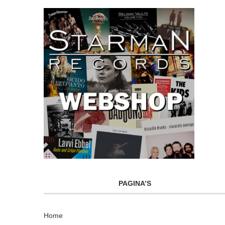
PAGINA’S
Home