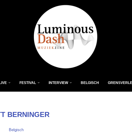
LIVE
FESTIVAL
INTERVIEW
BELGISCH
GRENSVERL
T BERNINGER
Belgisch