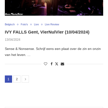
Belgisch
Foto's
Live
Live Review
IVY FALLS Gent, VierNulVier (10/04/2024)
13/04/2024
Sense & Nonsense. Schrijf eens een plaat over de zin en onzin
van het leven. …
1
2