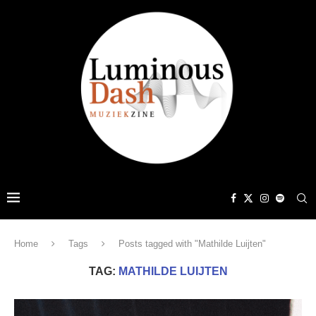
Home
Tags
Posts tagged with "Mathilde Luijten"
TAG:
MATHILDE LUIJTEN