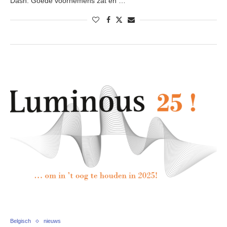
Dash. Goede voornemens zat en …
Belgisch
nieuws