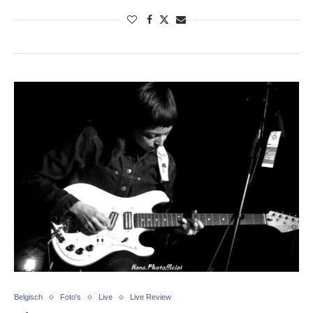
Belgisch
Foto's
Live
Live Review