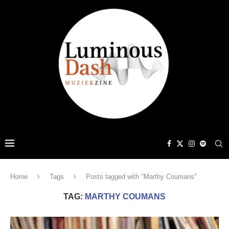
Home
Tags
Posts tagged with "Marthy Coumans"
TAG:
MARTHY COUMANS