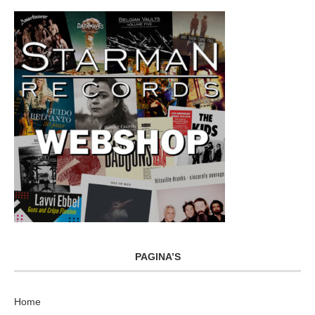
PAGINA’S
Home