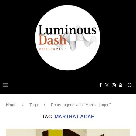
Home
Tags
Posts tagged with "Martha Lagae"
TAG:
MARTHA LAGAE