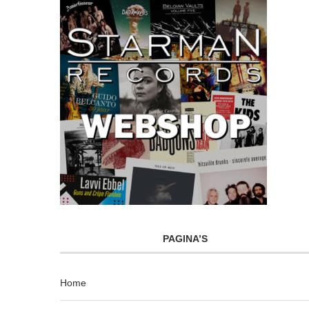
PAGINA’S
Home