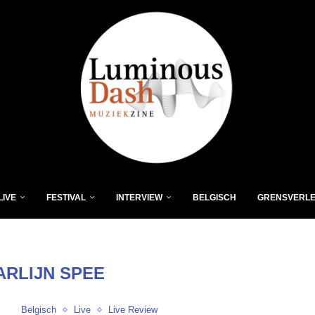
LIVE
FESTIVAL
INTERVIEW
BELGISCH
GRENSVERL
ARLIJN SPEE
Belgisch
Live
Live Review