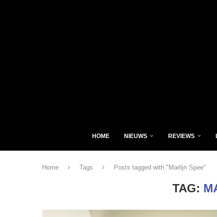
HOME
NIEUWS
REVIEWS
Home
Tags
Posts tagged with "Marlijn Spee"
TAG:
M