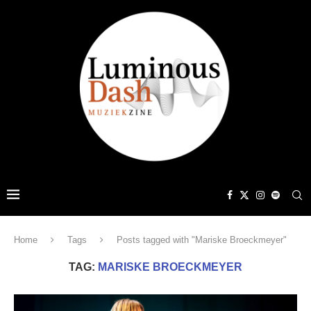
Home
Tags
Posts tagged with "Mariske Broeckmeyer"
TAG:
MARISKE BROECKMEYER