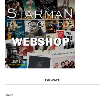
PAGINA’S
Home