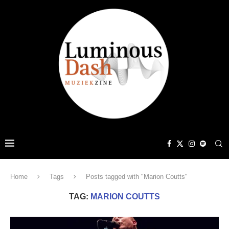
Home
Tags
Posts tagged with "Marion Coutts"
TAG:
MARION COUTTS