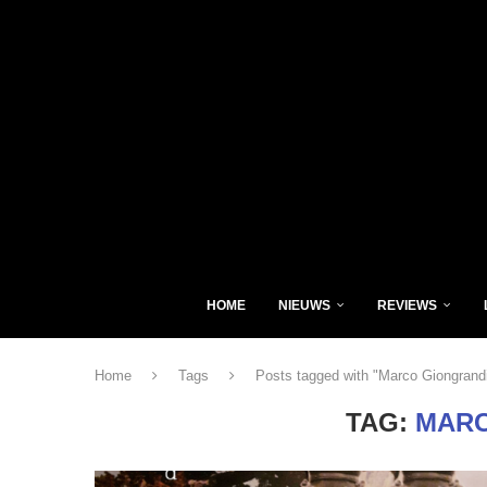
HOME
NIEUWS
REVIEWS
Home
Tags
Posts tagged with "Marco Giongrand
TAG:
MARC