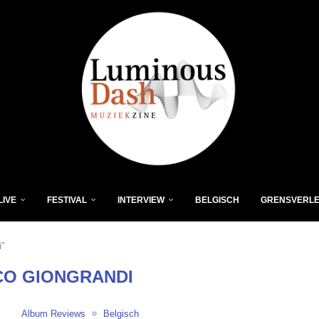
LIVE
FESTIVAL
INTERVIEW
BELGISCH
GRENSVERL
i"
O GIONGRANDI
Album Reviews
Belgisch