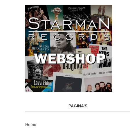
PAGINA’S
Home