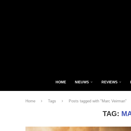
HOME
NIEUWS
REVIEWS
Home
Tags
Posts tagged with "Marc Veirman"
TAG:
MA