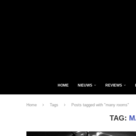
HOME
NIEUWS
REVIEWS
Home
Tags
Posts tagged with "many rooms"
TAG:
M