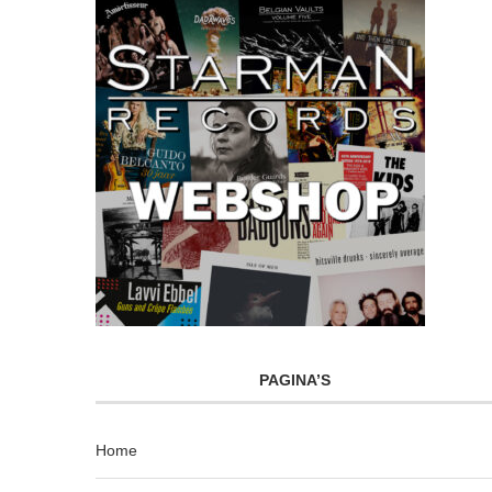
PAGINA’S
Home