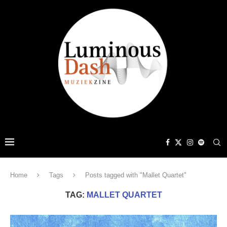
Home
Tags
Posts tagged with "Mallet Quartet"
TAG:
MALLET QUARTET