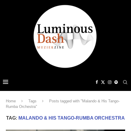
Home
Tags
Posts tagged with "Malando & His Tango-
Rumba Orchestra"
TAG:
MALANDO & HIS TANGO-RUMBA ORCHESTRA