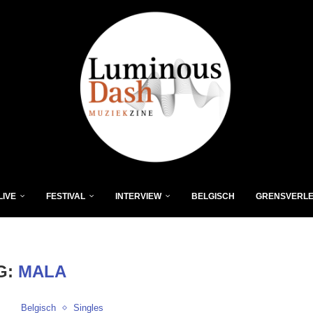
LIVE
FESTIVAL
INTERVIEW
BELGISCH
GRENSVERL
G:
MALA
Belgisch
Singles