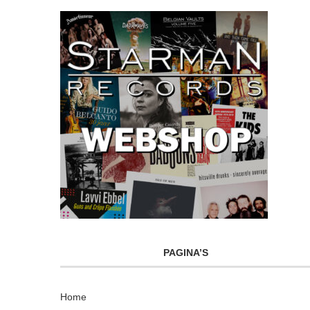
PAGINA’S
Home