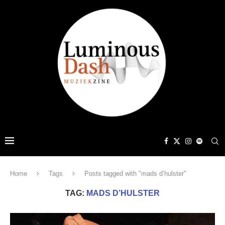
Home
Tags
Posts tagged with "mads d’hulster"
TAG:
MADS D’HULSTER