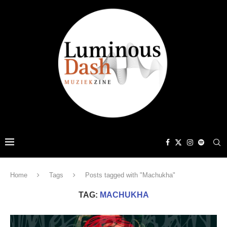
Home
Tags
Posts tagged with "Machukha"
TAG:
MACHUKHA