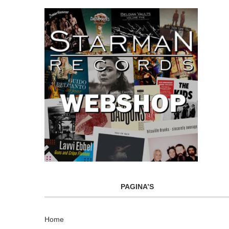
PAGINA’S
Home