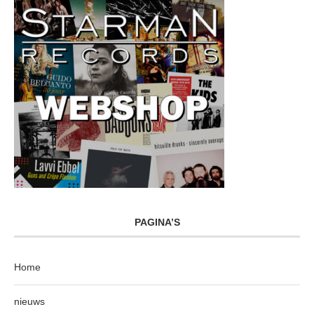
PAGINA’S
Home
nieuws