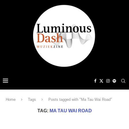
Home
Tags
Posts tagged with "Ma Tau Wai Road"
TAG:
MA TAU WAI ROAD